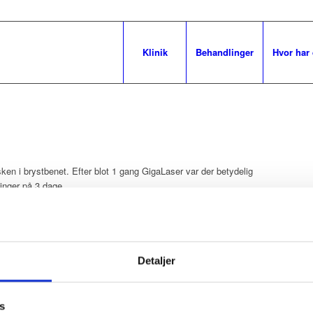
Klinik
Behandlinger
Hvor har
sken i brystbenet. Efter blot 1 gang GigaLaser var der betydelig
linger på 3 dage.
Detaljer
s