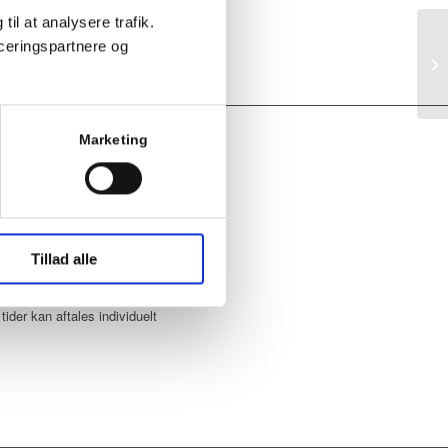
Skulder – Nakke
(14)
til at analysere trafik.
ceringspartnere og
Ly
Marketing
INGSTIDER
9:30 – 15:30
9:30 – 18:00
9:30 – 15:30
Tillad alle
9:30 – 15:30
:30 – 13:00
tider kan aftales individuelt