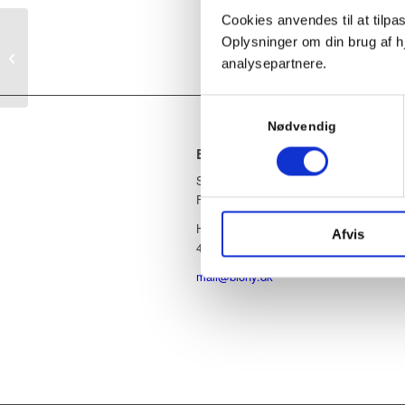
Cookies anvendes til at tilpass
Oplysninger om din brug af 
Iskias
analysepartnere.
Samtykkevalg
Nødvendig
BIONY KLINIK
Stevns Kommunes Sundheds- og
FrivillighedsCenter
Hovedgaden 46
Afvis
4652 Hårlev
mail@biony.dk