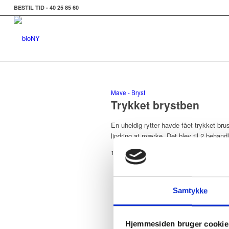
BESTIL TID - 40 25 85 60
Mave - Bryst
Trykket brystben
En uheldig rytter havde fået trykket bru
lindring at mærke. Det blev til 2 behand
1. november 2017
Samtykke
Hjemmesiden bruger cookie