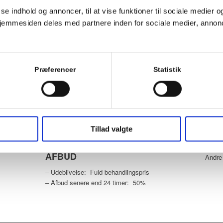
e indhold og annoncer, til at vise funktioner til sociale medier og 
hjemmesiden deles med partnere inden for sociale medier, annon
Præferencer
Statistik
TELEFONTID
ÅBN
M : 40 25 85 60
Man: 
Tirs: 
Træffes bedst hverdage kl. 9.00 til 9.30.
Ons: 
Ellers indtal en besked eller skriv en SMS.
Tillad valgte
Tors: 
Fre: 9
AFBUD
Andre 
– Udeblivelse: Fuld behandlingspris
– Afbud senere end 24 timer: 50%