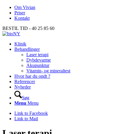
Om Vivian
Priser
Kontakt
BESTIL TID - 40 25 85 60
Klinik
Behandlinger
Laser terapi
Dybdevarme
Akupunktur
Vitamin- og mineraltest
Hvor har du ondt ?
Referencer
Nyheder
Søg
Menu
Menu
Link to Facebook
Link to Mail
Laser terapi