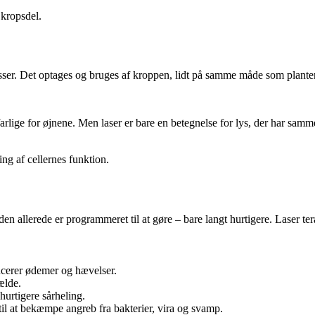
 kropsdel.
sser. Det optages og bruges af kroppen, lidt på samme måde som planter 
farlige for øjnene. Men laser er bare en betegnelse for lys, der har sam
ning af cellernes funktion.
n allerede er programmeret til at gøre – bare langt hurtigere. Laser ter
ducerer ødemer og hævelser.
ælde.
hurtigere sårheling.
il at bekæmpe angreb fra bakterier, vira og svamp.