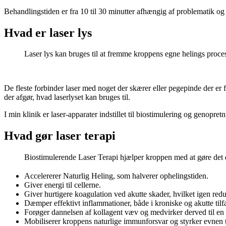
Behandlingstiden er fra 10 til 30 minutter afhængig af problematik og
Hvad er laser lys
Laser lys kan bruges til at fremme kroppens egne helings proce
De fleste forbinder laser med noget der skærer eller pegepinde der er 
der afgør, hvad laserlyset kan bruges til.
I min klinik er laser-apparater indstillet til biostimulering og genopret
Hvad gør laser terapi
Biostimulerende Laser Terapi hjælper kroppen med at gøre det de
Accelererer Naturlig Heling, som halverer ophelingstiden.
Giver energi til cellerne.
Giver hurtigere koagulation ved akutte skader, hvilket igen re
Dæmper effektivt inflammationer, både i kroniske og akutte tilf
Forøger dannelsen af kollagent væv og medvirker derved til en 
Mobiliserer kroppens naturlige immunforsvar og styrker evnen t