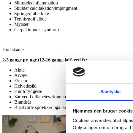
Slimsæks inflammation
Skulder calcifakation/impingment
Springer/løberknæ
Tennis/golf albue
Myoser
Carpal tunnels syndrom
Hud skader
2-3 gange pr. uge (12-16 gange ialt) ved fx;
Akne
Arvæv
Eksem
Helvedesild
Hudforyngelse
Samtykke
Sår ved fx diabetes-skinnebenssår
Brandsår
Brystvorte sprækker pga. amning
Hjemmesiden bruger cookie
Cookies anvendes til at tilpass
Oplysninger om din brug af 