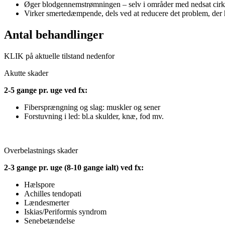
Øger blodgennemstrømningen – selv i områder med nedsat cirku
Virker smertedæmpende, dels ved at reducere det problem, der h
Antal behandlinger
KLIK på aktuelle tilstand nedenfor
Akutte skader
2-5 gange pr. uge ved fx:
Fibersprængning og slag: muskler og sener
Forstuvning i led: bl.a skulder, knæ, fod mv.
Overbelastnings skader
2-3 gange pr. uge (8-10 gange ialt) ved fx:
Hælspore
Achilles tendopati
Lændesmerter
Iskias/Periformis syndrom
Senebetændelse