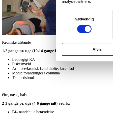
analysepartnere.
Samtykkevalg
Nødvendig
Kroniske tilstande
Afvis
1-2 gange pr. uge (10-14 gange ialt) ved kroniske tilstande, såsom
Leddegigt RA
Piskesmæld
Arthrose/kronisk lænd ,hofte, knæ, fod
Modic forandringer i columna
Træthedsbrud
Øre, næse, hals
2-3 gange pr. uge (4-6 gange ialt) ved fx;
Bi– pandehule betændelse