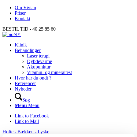
Om Vivian
Priser
Kontakt
BESTIL TID - 40 25 85 60
Klinik
Behandlinger
Laser terapi
Dybdevarme
Akupunktur
Vitamin- og mineraltest
Hvor har du ondt ?
Referencer
Nyheder
Søg
Menu
Menu
Link to Facebook
Link to Mail
Hofte - Bækken - Lyske