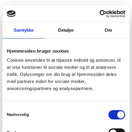
HOFTE - BÆKKEN - LYSKE
HØJGRAVID MED ISKIAS
Samtykke
Detaljer
Om
OG BÆKKEN SMERTER
Hjemmesiden bruger cookies
Cookies anvendes til at tilpasse indhold og annoncer, til
Det er tungt nok i forvejen at være højgravid men
at vise funktioner til sociale medier og til at analysere
trafik. Oplysninger om din brug af hjemmesiden deles
at have smerter ved bare at skulle gå lidt er
med partnere inden for sociale medier,
uudholdeligt. 2 gange GigaLaser og hun kunne
annonceringspartnere og analysepartnere.
nyde resten af sin graviditet uden smerter og
besvær med at gå.
Samtykkevalg
Nødvendig