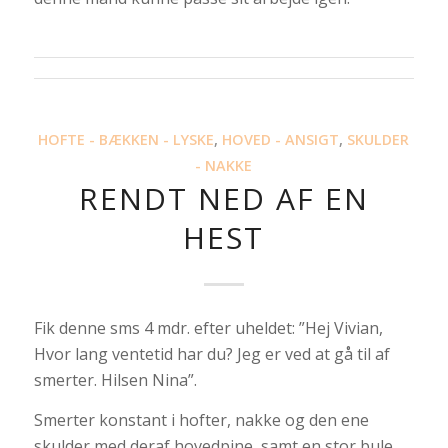
HOFTE - BÆKKEN - LYSKE
,
HOVED - ANSIGT
,
SKULDER
- NAKKE
RENDT NED AF EN
HEST
Fik denne sms 4 mdr. efter uheldet: ”Hej Vivian,
Hvor lang ventetid har du? Jeg er ved at gå til af
smerter. Hilsen Nina”.
Smerter konstant i hofter, nakke og den ene
skulder med deraf hovedpine, samt en stor bule