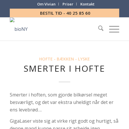
Om Vivian
Priser
Kontakt
BESTIL TID - 40 25 85 60
HOFTE - BÆKKEN - LYSKE
SMERTER I HOFTE
Smerter i hoften, som gjorde bilkørsel meget
besværligt, og det var ekstra uheldigt når det er
ens levebrød….
GigaLaser viste sig at virke rigt godt og hurtigt, så
denne mand kunne passe sit arbejde igen.