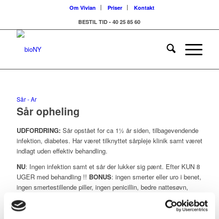
Om Vivian
Priser
Kontakt
BESTIL TID - 40 25 85 60
Sår - Ar
Sår opheling
UDFORDRING:
Sår opstået for ca 1½ år siden, tilbagevendende
infektion, diabetes. Har været tilknyttet sårpleje klinik samt været
indlagt uden effektiv behandling.
NU
: Ingen infektion samt et sår der lukker sig pænt. Efter KUN 8
UGER med behandling !!
BONUS
: ingen smerter eller uro i benet,
ingen smertestillende piller, ingen penicillin, bedre nattesøvn,
mere energi.
Mette Lelling
: Jeg er så imponeret over hvad du har hjulpet
Lilli