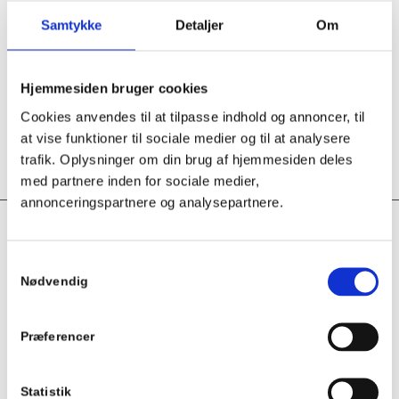
Olsen
med efter lægerne gav op. Stor ros til dig og ikke mindst
Samtykke
Detaljer
Om
dine laser. Du hjælp også min mand med en hælespore. Så kan
stærkt anbefale dig. Det hjælper.
26. november 2020
Hjemmesiden bruger cookies
Cookies anvendes til at tilpasse indhold og annoncer, til
at vise funktioner til sociale medier og til at analysere
trafik. Oplysninger om din brug af hjemmesiden deles
med partnere inden for sociale medier,
annonceringspartnere og analysepartnere.
BIONY KLINIK
Samtykkevalg
Nødvendig
Stevns Kommunes Sundheds- og FrivillighedsCenter
Hovedgaden 46
4652 Hårlev
Præferencer
mail@biony.dk
Statistik