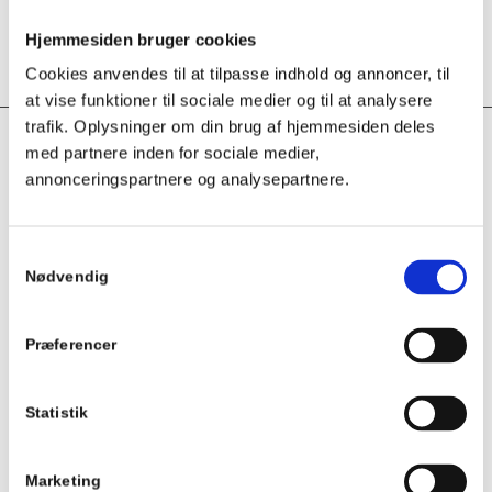
Hjemmesiden bruger cookies
Cookies anvendes til at tilpasse indhold og annoncer, til
at vise funktioner til sociale medier og til at analysere
trafik. Oplysninger om din brug af hjemmesiden deles
med partnere inden for sociale medier,
BIONY KLINIK
annonceringspartnere og analysepartnere.
Stevns Kommunes Sundheds- og FrivillighedsCenter
Hovedgaden 46
Samtykkevalg
4652 Hårlev
Nødvendig
mail@biony.dk
Præferencer
Statistik
TELEFONTID
M : 40 25 85 60
Marketing