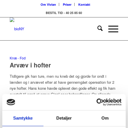
Om Vivian
Priser
Kontakt
BESTIL TID - 40 25 85 60
Knæ - Fod
Arvæv i hofter
Tidligere gik han ture, men nu kneb det og gjorde for ondt i
lænden og i arvævet efter at have gennemgået opereation for 2
nye hofter. Hans kone havde oplevet den gode effekt og fik ham
overtalt til også at prøve GigaLaser behandlinger. Og allerede
efter 1. behandling kneb det ikke længere i arvævet og han
kunne efter 2 behandlinger gå ture igen.
1. november 2017
Samtykke
Detaljer
Om